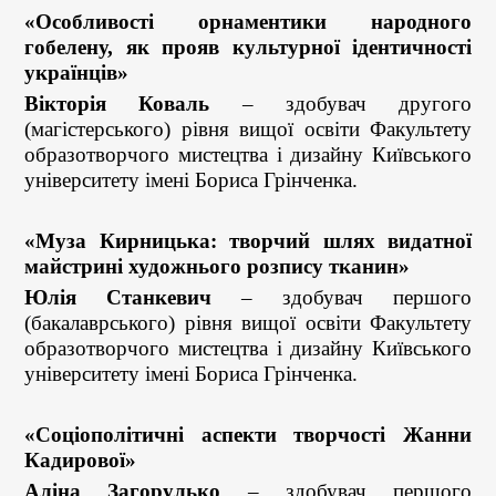
«Особливості орнаментики народного
гобелену, як прояв культурної ідентичності
українців»
Вікторія Коваль
– здобувач другого
(магістерського) рівня вищої освіти Факультету
образотворчого мистецтва і дизайну Київського
університету імені Бориса Грінченка.
«Муза Кирницька: творчий шлях видатної
майстрині художнього розпису тканин»
Юлія Станкевич
– здобувач першого
(бакалаврського) рівня вищої освіти Факультету
образотворчого мистецтва і дизайну Київського
університету імені Бориса Грінченка.
«Соціополітичні аспекти творчості Жанни
Кадирової»
Аліна Загорулько
– здобувач першого