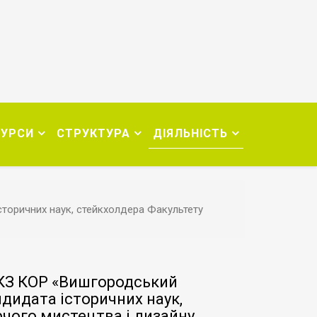
СУРСИ
СТРУКТУРА
ДІЯЛЬНІСТЬ
сторичних наук, стейкхолдера Факультету
 КЗ КОР «Вишгородський
ндидата історичних наук,
чого мистецтва і дизайну,