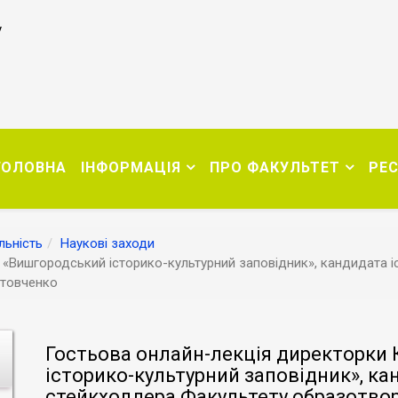
у
ГОЛОВНА
ІНФОРМАЦІЯ
ПРО ФАКУЛЬТЕТ
РЕ
льність
Наукові заходи
«Вишгородський історико-культурний заповідник», кандидата і
итовченко
Гостьова онлайн-лекція директорки
історико-культурний заповідник», ка
стейкхолдера Факультету образотвор