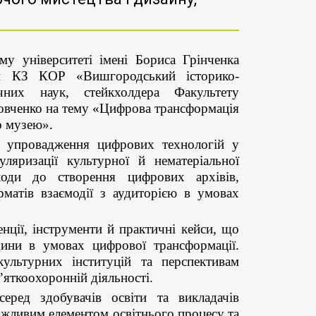
у університеті імені Бориса Грінченка
рки КЗ КОР «Вишгородський історико-
ичних наук, стейкхолдера Факультету
товченко на тему «Цифрова трансформація
о музею».
м упровадження цифрових технологій у
ляризації культурної й нематеріальної
ходи до створення цифрових архівів,
матів взаємодії з аудиторією в умовах
енції, інструменти й практичні кейси, що
ини в умовах цифрової трансформації.
ультурних інституцій та перспективам
’яткоохоронній діяльності.
серед здобувачів освіти та викладачів
 важливим елементом освітнього процесу та