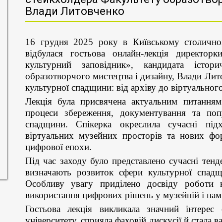
Влади Литовченко
16 грудня 2025 року в Київському столичном
відбулася гостьова онлайн-лекція директо
культурний заповідник», кандидата істор
образотворчого мистецтва і дизайну, Влади Ли
культурної спадщини: від архіву до віртуальног
Лекція була присвячена актуальним питання
процеси збереження, документування та попу
спадщини. Спікерка окреслила сучасні під
віртуальних музейних просторів та нових фор
цифрової епохи.
Під час заходу було представлено сучасні тенд
визначають розвиток сфери культурної спадщ
Особливу увагу приділено досвіду роботи к
використання цифрових рішень у музейній і пам
Гостьова лекція викликала значний інтерес 
університету, сприяла фаховій дискусії й стала