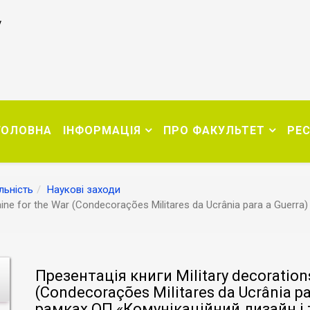
у
ГОЛОВНА
ІНФОРМАЦІЯ
ПРО ФАКУЛЬТЕТ
РЕ
льність
Наукові заходи
raine for the War (Condecorações Militares da Ucrânia para a Guer
Презентація книги Military decorations
(Condecorações Militares da Ucrânia p
рамках ОП «Комунікаційний дизайн і