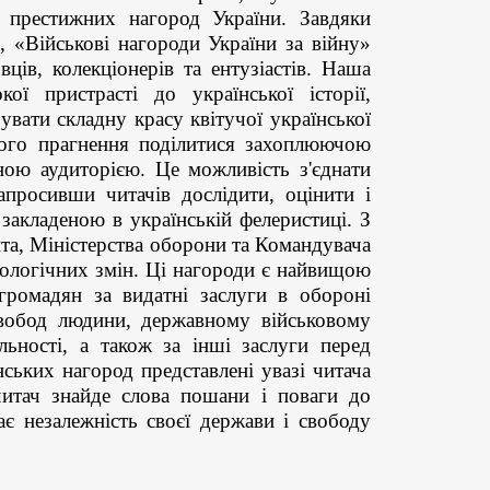
в престижних нагород України. Завдяки
, «Військові нагороди України за війну»
ців, колекціонерів та ентузіастів. Наша
ої пристрасті до української історії,
вати складну красу квітучої української
ого прагнення поділитися захоплюючою
тною аудиторією. Це можливість з'єднати
апросивши читачів дослідити, оцінити і
закладеною в українській фелеристиці. З
нта, Міністерства оборони та Командувача
еологічних змін. Ці нагороди є найвищою
ромадян за видатні заслуги в обороні
свобод людини, державному військовому
яльності, а також за інші заслуги перед
нських нагород представлені увазі читача
читач знайде слова пошани і поваги до
ає незалежність своєї держави і свободу