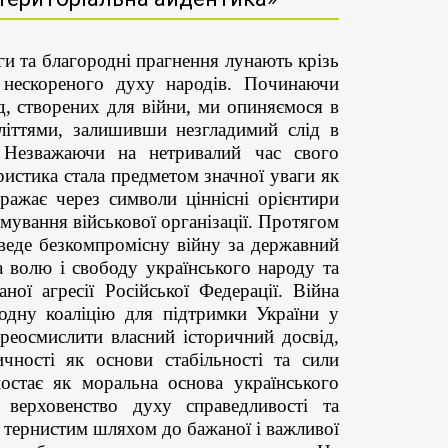
иги та благородні прагнення лунають крізь
 нескореного духу народів. Починаючи
д, створених для війни, ми опиняємося в
оліттями, залишивши незгладимий слід в
. Незважаючи на нетривалий час свого
ристика стала предметом значної уваги як
ображає через символи ціннісні орієнтири
мування військової організації. Протягом
а веде безкомпромісну війну за державний
 за волю і свободу українського народу та
ої агресії Російської Федерації. Війна
родну коаліцію для підтримки України у
ереосмислити власний історичний досвід,
ичності як основи стабільності та сили
постає як моральна основа українського
 верховенство духу справедливості та
 тернистим шляхом до бажаної і важливої