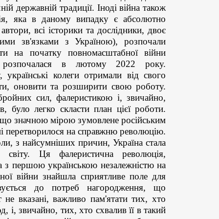
ній державній традиції. Іноді війна також
ія, яка в даному випадку є абсолютно
автори, всі історики та дослідники, двоє
ними зв'язками з Україною), розпочали
оти на початку повномасштабної війни
а розпочалася в лютому 2022 року.
 українські колеги отримали від свого
ти, оновити та розширити свою роботу.
бройних сил, фалеристикою і, звичайно,
, було легко скласти план цієї роботи.
і, що значною мірою зумовлене російським
ні перетворилося на справжню революцію.
оли, з найсумніших причин, Україна стала
 світу. Ця фалеристична революція,
на з першою українською незалежністю на
ної війни знайшла сприятливе поле для
овується до потреб нагородження, що
 не вказані, важливо пам'ятати тих, хто
, і, звичайно, тих, хто схвалив її в такий