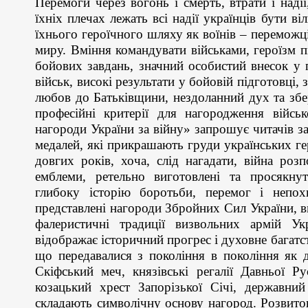
Перемоги через вогонь і смерть, втрати і над
їхніх плечах лежать всі надії українців бути 
їхнього героїчного шляху як воїнів – переможці
миру. Вміння командувати військами, героїзм п
бойових завдань, значний особистий внесок у 
військ, високі результати у бойовій підготовці, 
любов до Батьківщини, нездоланний дух та збе
професійні критерії для нагородження війсь
нагороди України за війну» запрошує читачів з
медалей, які прикрашають груди українських ге
довгих років, хоча, слід нагадати, війна роз
емблеми, ретельно виготовлені та просякнут
глибоку історію боротьби, перемог і непохит
представлені нагороди Збройних Сил України, в
фалеристичні традиції визвольних армій Укр
відображає історичний прогрес і духовне багатст
що передавалися з покоління в покоління як д
Скіфський меч, князівські регалії Давньої Ру
козацький хрест Запорізької Січі, державний
складають символічну основу нагород. Розвито