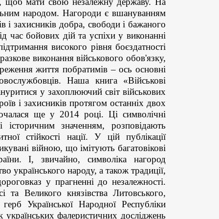
ії, щоб мати свою незалежну державу. На
вільним народом. Нагороди є вшануванням
в і захисників добра, свободи і бажаного
ід час бойових дій та успіхи у виконанні
підтримання високого рівня боєздатності
зразкове виконання військового обов'язку,
реження життя побратимів – ось основні
ковослужбовців. Наша книга «Військові
ануритися у захоплюючий світ військових
роїв і захисників протягом останніх двох
почалася ще у 2014 році. Ці символічні
і історичним значенням, розповідають
ної стійкості нації. У цій публікації
икувані війною, що імітують багатовікові
аїни. І, звичайно, символіка нагород
во українського народу, а також традиції,
ороговказ у прагненні до незалежності.
сі та Великого князівства Литовського,
 герб Української Народної Республіки
к українських фалеристичних досліджень