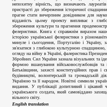
непохитну вірність, що визначають лауреаті
пристрасті до збереження історичної спадщини
прагне стати вичерпним довідником для науков
відданість цьому проекту випливає з глибок
збереження культури та прагнення продемонстру
фелеристики. Книга є справжнім виразом наш
історією української фелеристики з різномані
минуле і сьогодення, Португалію і Україну, з
зв'язатися з глибокою культурною спадщиною, 
огляду на війну в Україні, фалеристика Президе
Збройних Сил України зазнала візуальних та ід
формою вшанування військовослужбовців та г
Батьківщини, захисті конституційних прав і 
будівництві, волонтерській та громадській ді
Україною та її народом. Новітні символи украї
видання. У публікації допитливий і цікавий 
українського солдата, який самовіддано захищ
вільного світу.
English translation