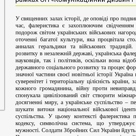
У священних залах історії, де оповіді про подв
час, фалеристика є захоплюючим свідченням
подорож світом українських військових нагоро
оточенні багатої культури, яка процвітала ст
анналах геральдики та військових традицій
розвитку в незалежній державі, українська фале
науковців, так і політиків, оскільки вона від
державного соціального розвитку та процес фор
значної частини своєї новітньої історії Україн
суверенітет і територіальну цілісність країни,
кожного громадянина, війну проти невиправдан
спонукала цивілізований світ створити міжна
досягненні миру, а українське суспільство – п
шукати витоки національної військової ідент
суспільства. У цьому контексті фалеристика 
кодексу, символічна система, що утверджує
мужності. Солдати Збройних Сил України йдуть