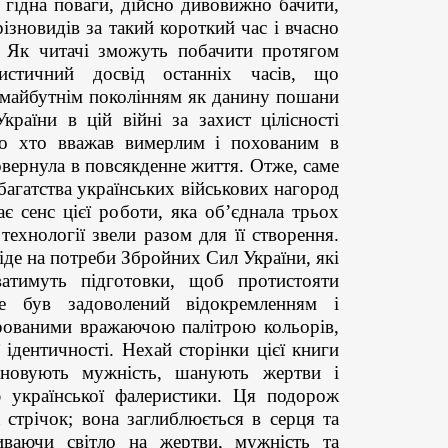
а гідна поваги, дійсно дивовижно бачити,
різновидів за такий короткий час і вчасно
 Як читачі зможуть побачити протягом
ристичний досвід останніх часів, що
и майбутнім поколінням як данину пошани
раїни в цій війні за захист цілісності
ато хто вважав вимерлим і похованим в
повернула в повсякденне життя. Отже, саме
багатства українських військових нагород
 сенс цієї роботи, яка об’єднала трьох
технології звели разом для її створення.
іде на потреби Збройних Сил України, які
ватимуть підготовки, щоб протистояти
не був задоволений відокремленням і
арованими вражаючою палітрою кольорів,
 ідентичності. Нехай сторінки цієї книги
ановують мужність, шанують жертви і
 української фалеристики. Ця подорож
 стрічок; вона заглиблюється в серця та
иваючи світло на жертви, мужність та