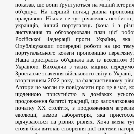
показав, що вони ґрунтуються на міцній історич
об'єднує. На перший погляд дивна пропозиц
правдивою. Ніколи не зустрічаючись особисто, 
українців, інший португалець (хоча і з різ
листування та обговорювали план цієї роб
Російської Федерації проти України, як
Опублікувавши попередні роботи на цю тему,
португальського колеги пропозицію перегляну
Наша пристрасть об'єднала нас із всесвітом З
Україною. Виходячи з таких міцних передумов
Зростаюче значення військового світу в Україн
вторгненням 2022 року, на фалеристичному рів
Автори не могли не повідомити про це в час, к
щоденною присутністю в домівках усього
продовження багатої традиції, що започаткова
початку ХХ століття, з продовженням агресив
еволюції, немов лабораторія, яка пристос
відчуваються на різних рівнях. Хоча імена тут
стояв біля витоків створення цієї системи нагород