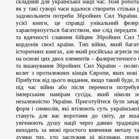
складний для української нації час. Їхня робот
як у такі суворі часи вдалося створити стільки 
задовольнити потреби Збройних Сил України.
усієї книги, це справді унікальний феле
характеризується багатством, яке слід передат
та вдячності славним бійцям Збройних Сил Ук
кордонів своєї країни. Тип війни, який баг
історичних книгах, але який російська агресія 
на основі цих двох елементів – фалеристичного 
та вшанування Збройних Сил України – полягає
колег з протилежних кінців Європи, яких нові 
Прибуток від цього видання, якщо такий буде, п
під час війни або після перемоги потребу
імперським намірам сусіда, який ніколи 
незалежністю України. Приготуйтеся бути зач
форм і символів, які втілюють суть української
стануть для вас воротами до світу, де вш
увічнюють душу нації через давню традицію
виходить за межі простого вивчення металу та
думки тих, хто заслужив ці відзнаки, прол