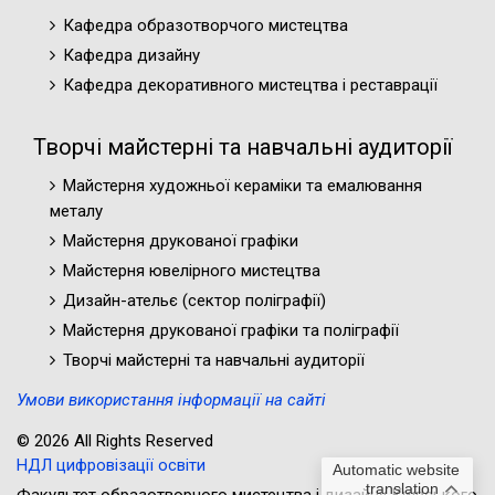
Кафедра образотворчого мистецтва
Кафедра дизайну
Кафедра декоративного мистецтва і реставрації
Творчі майстерні та навчальні аудиторії
Майстерня художньої кераміки та емалювання
металу
Майстерня друкованої графіки
Майстерня ювелірного мистецтва
Дизайн-ательє (cектор поліграфії)
Майстерня друкованої графіки та поліграфії
Творчі майстерні та навчальні аудиторії
Умови використання інформації на сайті
© 2026 All Rights Reserved
НДЛ цифровізації освіти
Automatic website
translation
Факультет образотворчого мистецтва і дизайну Київського